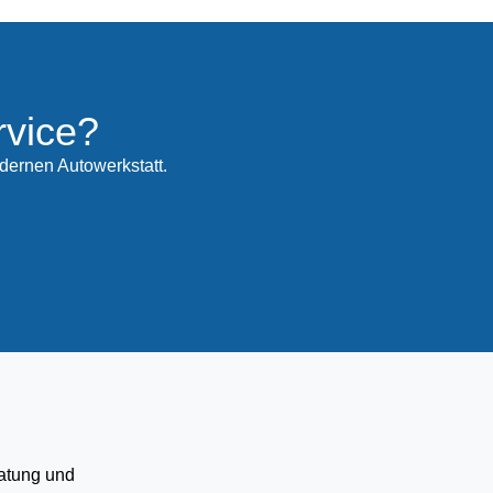
rvice?
dernen Autowerkstatt.
ratung und